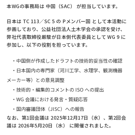
本
WG
の事務局は 中国（
SAC
） が担当しています。
日本は
TC 113
／
SC 5
の
P
メンバー国 として本活動に
参画しており、公益社団法人土木学会の承認を受け、
弊社代表取締役厳駿が日本側代表委員として
WG 9
に
参加し、以下の役割を担っています。
・中国側が作成したドラフトの技術的妥当性の確認
・日本国内の専門家（河川工学、水理学、観測機器
メーカー等）との意見調整
・技術的・編集的コメントの
ISO
への提出
・WG
会議における発言・質疑応答
・国内審議団体（
JISC
）への報告
なお、第
1
回会議は
2025
年
12
月
17
日（水）、第
2
回会
議は
2026
年
5
月
20
日（水） に開催されました。